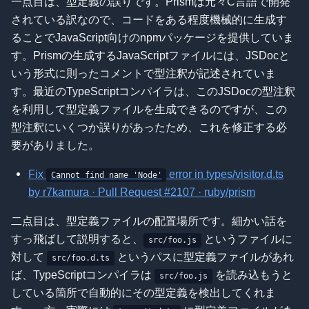
一点目は、型定義の誤りです。Prismは元々C言語で開発
されている訳なので、コードをある程度機械的に生成す
ることでJavaScript向けのnpmパッケージを提供していま
す。Prismの生成するJavaScriptファイルには、JSDocと
いう形式に則ったコメントで型注釈が記述されていま
す。最近のTypeScriptコンパイラは、このJSDocの型注釈
を利用して型定義ファイルを生成できるのですが、この
型注釈にいくつか誤りがあったため、これを修正する必
要がありました。
Fix
error in types/visitor.d.ts
Cannot find name 'Node'
by r7kamura · Pull Request #2107 · ruby/prism
二点目は、型定義ファイルの配置場所です。細かい話を
すっ飛ばして説明すると、
というファイルに
src/foo.js
対して
というパスに型定義ファイルがあれ
src/foo.d.ts
ば、TypeScriptコンパイラは
を読み込もうと
src/foo.js
している箇所で自動的にその型定義を検出してくれま