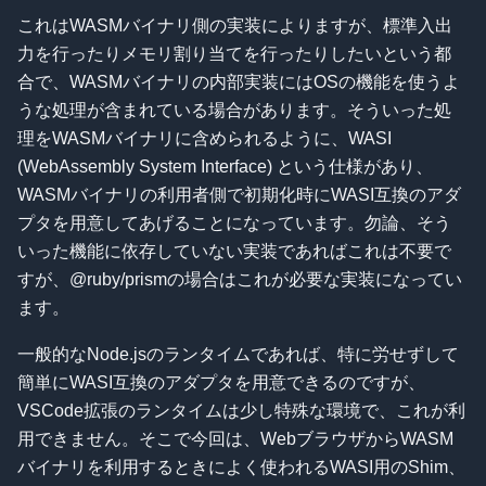
これはWASMバイナリ側の実装によりますが、標準入出
力を行ったりメモリ割り当てを行ったりしたいという都
合で、WASMバイナリの内部実装にはOSの機能を使うよ
うな処理が含まれている場合があります。そういった処
理をWASMバイナリに含められるように、WASI
(WebAssembly System Interface) という仕様があり、
WASMバイナリの利用者側で初期化時にWASI互換のアダ
プタを用意してあげることになっています。勿論、そう
いった機能に依存していない実装であればこれは不要で
すが、@ruby/prismの場合はこれが必要な実装になってい
ます。
一般的なNode.jsのランタイムであれば、特に労せずして
簡単にWASI互換のアダプタを用意できるのですが、
VSCode拡張のランタイムは少し特殊な環境で、これが利
用できません。そこで今回は、WebブラウザからWASM
バイナリを利用するときによく使われるWASI用のShim、